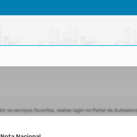
bir os serviços favoritos, realize login no Portal de Autoate
Nota Nacional