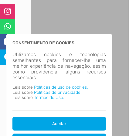
CONSENTIMENTO DE COOKIES
Utilizamos cookies e tecnologias
semelhantes para fornecer-lhe uma
melhor experiência de navegação, assim
como providenciar alguns recursos
essenciais.
Leia sobre
Políticas de uso de cookies.
Leia sobre
Políticas de privacidade.
Leia sobre
Termos de Uso.
Aceitar