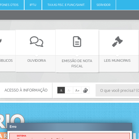
FONES ÚTEIS
IPTU
TAXAS FISC. E FUNC/SANIT.
SERVIDOR
ICOS
E
OUVIDORIA
LEIS MUNICIPAIS
EMISSÃO DE NOTA
FISCAL
ACESSO À INFORMAÇÃO
A
A
-
A
+
ACESSO À INFORMAÇÃO
Por favor, aguarde...
Erro
SISTEMA