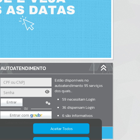
AUTOATENDIMENTO
Estão disponíveis no
autoatendimento
95
serviços
dos quais...
59
necessitam Login
Entrar
36
dispensam Login
OU
6
são informativos
Cadastre-se
|
Recuperar Senha
Aceitar Todos
ACESSAR SEM LOGIN