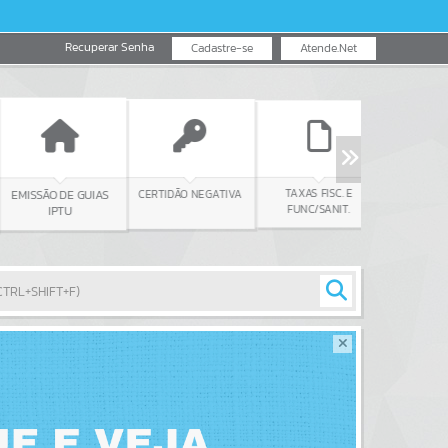
Recuperar Senha
Cadastre-se
Atende.Net
TAXAS FISC. E
EDUCAÇ
CERTIDÃO NEGATIVA
MISSÃO DE GUIAS
FUNC/SANIT.
IPTU