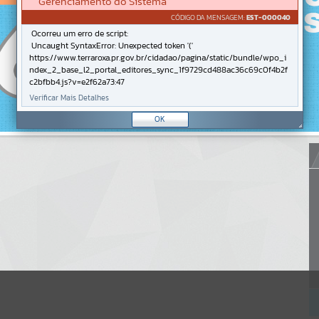
Gerenciamento do Sistema
CÓDIGO DA MENSAGEM:
EST-000040
Ocorreu um erro de script:
Uncaught SyntaxError: Unexpected token '('
https://www.terraroxa.pr.gov.br/cidadao/pagina/static/bundle/wpo_i
ndex_2_base_l2_portal_editores_sync_1f9729cd488ac36c69c0f4b2f
c2bfbb4.js?v=e2f62a73:47
Verificar Mais Detalhes
OK