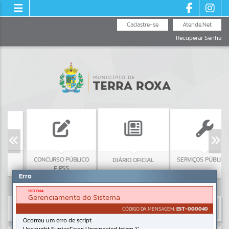
Cadastre-se
Atende.Net
Recuperar Senha
CONCURSO PÚBLICO
SERVIÇOS PÚBLICOS
DIÁRIO OFICIAL
E PSS
Erro
SISTEMA
Gerenciamento do Sistema
CÓDIGO DA MENSAGEM:
EST-000040
Ocorreu um erro de script: