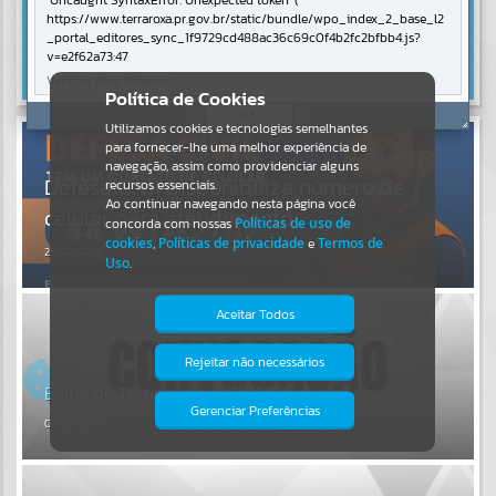
Uncaught SyntaxError: Unexpected token '('
https://www.terraroxa.pr.gov.br/static/bundle/wpo_index_2_base_l2
Resultados para
""
_portal_editores_sync_1f9729cd488ac36c69c0f4b2fc2bfbb4.js?
v=e2f62a73:47
Verificar Mais Detalhes
Portais
Política de Cookies
OK
Por favor, aguarde...
Utilizamos cookies e tecnologias semelhantes
para fornecer-lhe uma melhor experiência de
navegação, assim como providenciar alguns
NOTÍCIAS
Defesa Civil disponibiliza número de
recursos essenciais.
Ao continuar navegando nesta página você
celular para atendimento
concorda com nossas
Políticas de uso de
Por favor, aguarde...
cookies
,
Políticas de privacidade
e
Termos de
26/06/2026
Uso
.
SUBPORTAIS
Aceitar Todos
Por favor, aguarde...
Rejeitar não necessários
Isto significa que diversos recursos
providenciados poderão não estar
Edital de Transporte n° 22/2026
disponíveis.
Gerenciar Preferências
SERVIÇOS
06/08/2026
Por favor, aguarde...